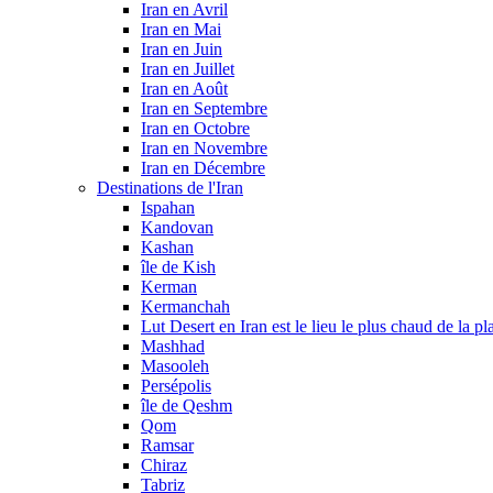
Iran en Avril
Iran en Mai
Iran en Juin
Iran en Juillet
Iran en Août
Iran en Septembre
Iran en Octobre
Iran en Novembre
Iran en Décembre
Destinations de l'Iran
Ispahan
Kandovan
Kashan
île de Kish
Kerman
Kermanchah
Lut Desert en Iran est le lieu le plus chaud de la pl
Mashhad
Masooleh
Persépolis
île de Qeshm
Qom
Ramsar
Chiraz
Tabriz