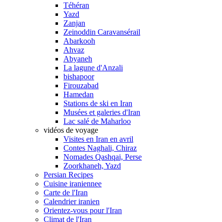
Téhéran
Yazd
Zanjan
Zeinoddin Caravansérail
Abarkooh
Ahvaz
Abyaneh
La lagune d'Anzali
bishapoor
Firouzabad
Hamedan
Stations de ski en Iran
Musées et galeries d'Iran
Lac salé de Maharloo
vidéos de voyage
Visites en Iran en avril
Contes Naghali, Chiraz
Nomades Qashqai, Perse
Zoorkhaneh, Yazd
Persian Recipes
Cuisine iraniennee
Carte de l'Iran
Calendrier iranien
Orientez-vous pour l'Iran
Climat de l'Iran