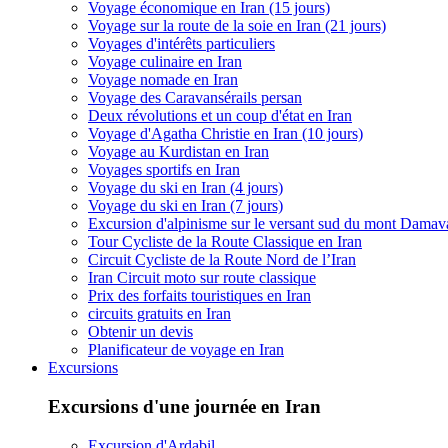
Voyage économique en Iran (15 jours)
Voyage sur la route de la soie en Iran (21 jours)
Voyages d'intérêts particuliers
Voyage culinaire en Iran
Voyage nomade en Iran
Voyage des Caravansérails persan
Deux révolutions et un coup d'état en Iran
Voyage d'Agatha Christie en Iran (10 jours)
Voyage au Kurdistan en Iran
Voyages sportifs en Iran
Voyage du ski en Iran (4 jours)
Voyage du ski en Iran (7 jours)
Excursion d'alpinisme sur le versant sud du mont Dama
Tour Cycliste de la Route Classique en Iran
Circuit Cycliste de la Route Nord de l’Iran
Iran Circuit moto sur route classique
Prix des forfaits touristiques en Iran
circuits gratuits en Iran
Obtenir un devis
Planificateur de voyage en Iran
Excursions
Excursions d'une journée en Iran
Excursion d'Ardabil