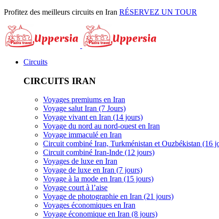
Profitez des meilleurs circuits en Iran
RÉSERVEZ UN TOUR
Circuits
CIRCUITS IRAN
Voyages premiums en Iran
Voyage salut Iran (7 Jours)
Voyage vivant en Iran (14 jours)
Voyage du nord au nord-ouest en Iran
Voyage immaculé en Iran
Circuit combiné Iran, Turkménistan et Ouzbékistan (16 j
Circuit combiné Iran-Inde (12 jours)
Voyages de luxe en Iran
Voyage de luxe en Iran (7 jours)
Voyage à la mode en Iran (15 jours)
Voyage court à l’aise
Voyage de photographie en Iran (21 jours)
Voyages économiques en Iran
Voyage économique en Iran (8 jours)