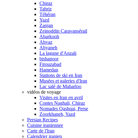
Chiraz
Tabriz
Téhéran
Yazd
Zanjan
Zeinoddin Caravansérail
Abarkooh
Ahvaz
Abyaneh
La lagune d'Anzali
bishapoor
Firouzabad
Hamedan
Stations de ski en Iran
Musées et galeries d'Iran
Lac salé de Maharloo
vidéos de voyage
Visites en Iran en avril
Contes Naghali, Chiraz
Nomades Qashqai, Perse
Zoorkhaneh, Yazd
Persian Recipes
Cuisine iraniennee
Carte de l'Iran
Calendrier iranien