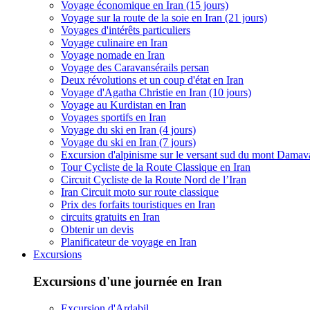
Voyage économique en Iran (15 jours)
Voyage sur la route de la soie en Iran (21 jours)
Voyages d'intérêts particuliers
Voyage culinaire en Iran
Voyage nomade en Iran
Voyage des Caravansérails persan
Deux révolutions et un coup d'état en Iran
Voyage d'Agatha Christie en Iran (10 jours)
Voyage au Kurdistan en Iran
Voyages sportifs en Iran
Voyage du ski en Iran (4 jours)
Voyage du ski en Iran (7 jours)
Excursion d'alpinisme sur le versant sud du mont Dama
Tour Cycliste de la Route Classique en Iran
Circuit Cycliste de la Route Nord de l’Iran
Iran Circuit moto sur route classique
Prix des forfaits touristiques en Iran
circuits gratuits en Iran
Obtenir un devis
Planificateur de voyage en Iran
Excursions
Excursions d'une journée en Iran
Excursion d'Ardabil