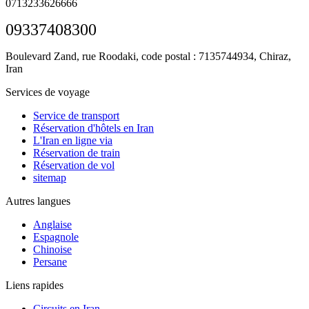
0713233626666
09337408300
Boulevard Zand, rue Roodaki, code postal : 7135744934,
Chiraz,
Iran
Services de voyage
Service de transport
Réservation d'hôtels en Iran
L'Iran en ligne via
Réservation de train
Réservation de vol
sitemap
Autres langues
Anglaise
Espagnole
Chinoise
Persane
Liens rapides
Circuits en Iran