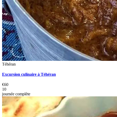
Téhéran
Excursion culinaire à Téhéran
€60
10
journée complète