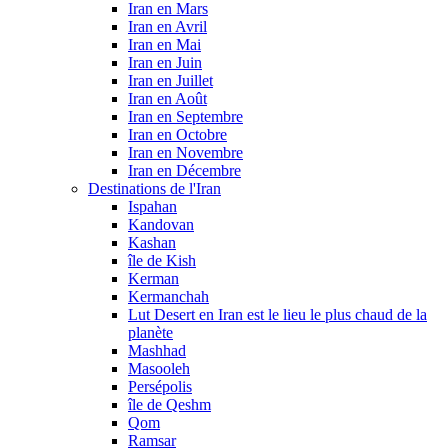
Iran en Mars
Iran en Avril
Iran en Mai
Iran en Juin
Iran en Juillet
Iran en Août
Iran en Septembre
Iran en Octobre
Iran en Novembre
Iran en Décembre
Destinations de l'Iran
Ispahan
Kandovan
Kashan
île de Kish
Kerman
Kermanchah
Lut Desert en Iran est le lieu le plus chaud de la
planète
Mashhad
Masooleh
Persépolis
île de Qeshm
Qom
Ramsar