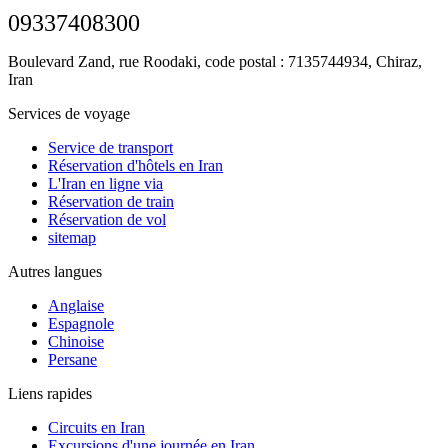
09337408300
Boulevard Zand, rue Roodaki, code postal : 7135744934,
Chiraz,
Iran
Services de voyage
Service de transport
Réservation d'hôtels en Iran
L'Iran en ligne via
Réservation de train
Réservation de vol
sitemap
Autres langues
Anglaise
Espagnole
Chinoise
Persane
Liens rapides
Circuits en Iran
Excursions d'une journée en Iran