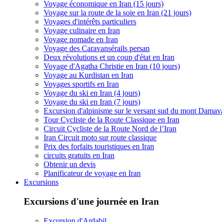
Voyage économique en Iran (15 jours)
Voyage sur la route de la soie en Iran (21 jours)
Voyages d'intérêts particuliers
Voyage culinaire en Iran
Voyage nomade en Iran
Voyage des Caravansérails persan
Deux révolutions et un coup d'état en Iran
Voyage d'Agatha Christie en Iran (10 jours)
Voyage au Kurdistan en Iran
Voyages sportifs en Iran
Voyage du ski en Iran (4 jours)
Voyage du ski en Iran (7 jours)
Excursion d'alpinisme sur le versant sud du mont Dama
Tour Cycliste de la Route Classique en Iran
Circuit Cycliste de la Route Nord de l’Iran
Iran Circuit moto sur route classique
Prix des forfaits touristiques en Iran
circuits gratuits en Iran
Obtenir un devis
Planificateur de voyage en Iran
Excursions
Excursions d'une journée en Iran
Excursion d'Ardabil