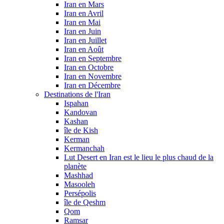
Iran en Mars
Iran en Avril
Iran en Mai
Iran en Juin
Iran en Juillet
Iran en Août
Iran en Septembre
Iran en Octobre
Iran en Novembre
Iran en Décembre
Destinations de l'Iran
Ispahan
Kandovan
Kashan
île de Kish
Kerman
Kermanchah
Lut Desert en Iran est le lieu le plus chaud de la
planète
Mashhad
Masooleh
Persépolis
île de Qeshm
Qom
Ramsar