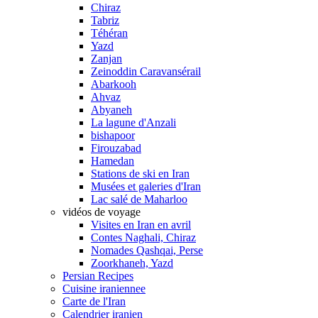
Chiraz
Tabriz
Téhéran
Yazd
Zanjan
Zeinoddin Caravansérail
Abarkooh
Ahvaz
Abyaneh
La lagune d'Anzali
bishapoor
Firouzabad
Hamedan
Stations de ski en Iran
Musées et galeries d'Iran
Lac salé de Maharloo
vidéos de voyage
Visites en Iran en avril
Contes Naghali, Chiraz
Nomades Qashqai, Perse
Zoorkhaneh, Yazd
Persian Recipes
Cuisine iraniennee
Carte de l'Iran
Calendrier iranien