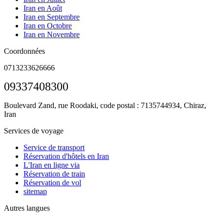
Iran en Août
Iran en Septembre
Iran en Octobre
Iran en Novembre
Coordonnées
0713233626666
09337408300
Boulevard Zand, rue Roodaki, code postal : 7135744934,
Chiraz,
Iran
Services de voyage
Service de transport
Réservation d'hôtels en Iran
L'Iran en ligne via
Réservation de train
Réservation de vol
sitemap
Autres langues