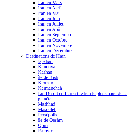
Iran en Mars
Iran en Avril
Iran en Mai
Iran en Juin
Iran en Juillet
Iran en Août
Iran en Septembre
Iran en Octobre
Iran en Novembre
Iran en Décembre
Destinations de l'Iran
Ispahan
Kandovan
Kashan
île de Kish
Kerman
Kermanchah
Lut Desert en Iran est le lieu le plus chaud de la
planète
Mashhad
Masooleh
Persépolis
île de Qeshm
Qom
Ramsar