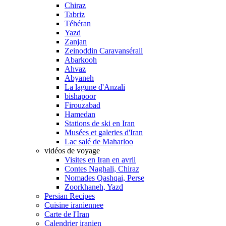
Chiraz
Tabriz
Téhéran
Yazd
Zanjan
Zeinoddin Caravansérail
Abarkooh
Ahvaz
Abyaneh
La lagune d'Anzali
bishapoor
Firouzabad
Hamedan
Stations de ski en Iran
Musées et galeries d'Iran
Lac salé de Maharloo
vidéos de voyage
Visites en Iran en avril
Contes Naghali, Chiraz
Nomades Qashqai, Perse
Zoorkhaneh, Yazd
Persian Recipes
Cuisine iraniennee
Carte de l'Iran
Calendrier iranien