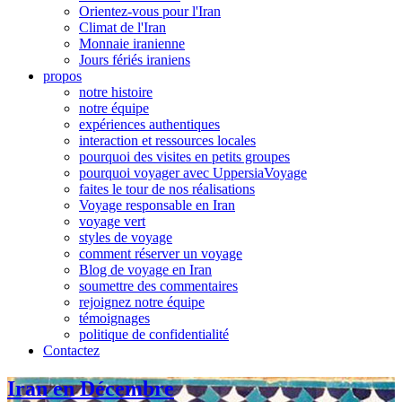
Orientez-vous pour l'Iran
Climat de l'Iran
Monnaie iranienne
Jours fériés iraniens
propos
notre histoire
notre équipe
expériences authentiques
interaction et ressources locales
pourquoi des visites en petits groupes
pourquoi voyager avec UppersiaVoyage
faites le tour de nos réalisations
Voyage responsable en Iran
voyage vert
styles de voyage
comment réserver un voyage
Blog de voyage en Iran
soumettre des commentaires
rejoignez notre équipe
témoignages
politique de confidentialité
Contactez
Iran en Décembre