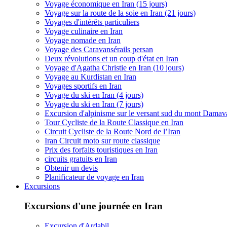
Voyage économique en Iran (15 jours)
Voyage sur la route de la soie en Iran (21 jours)
Voyages d'intérêts particuliers
Voyage culinaire en Iran
Voyage nomade en Iran
Voyage des Caravansérails persan
Deux révolutions et un coup d'état en Iran
Voyage d'Agatha Christie en Iran (10 jours)
Voyage au Kurdistan en Iran
Voyages sportifs en Iran
Voyage du ski en Iran (4 jours)
Voyage du ski en Iran (7 jours)
Excursion d'alpinisme sur le versant sud du mont Dama
Tour Cycliste de la Route Classique en Iran
Circuit Cycliste de la Route Nord de l’Iran
Iran Circuit moto sur route classique
Prix des forfaits touristiques en Iran
circuits gratuits en Iran
Obtenir un devis
Planificateur de voyage en Iran
Excursions
Excursions d'une journée en Iran
Excursion d'Ardabil