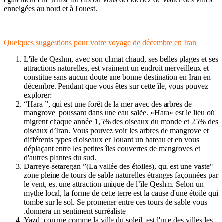
enneigées au nord et à l'ouest.
Quelques suggestions pour votre voyage de décembre en Iran
L'île de Qeshm, avec son climat chaud, ses belles plages et ses
attractions naturelles, est vraiment un endroit merveilleux et
constitue sans aucun doute une bonne destination en Iran en
décembre. Pendant que vous êtes sur cette île, vous pouvez
explorer:
“Hara ”, qui est une forêt de la mer avec des arbres de
mangrove, poussant dans une eau salée. «Hara» est le lieu où
migrent chaque année 1,5% des oiseaux du monde et 25% des
oiseaux d’Iran. Vous pouvez voir les arbres de mangrove et
différents types d'oiseaux en louant un bateau et en vous
déplaçant entre les petites îles couvertes de mangroves et
d'autres plantes du sud.
"Darreye-setaregan ”(La vallée des étoiles), qui est une vaste
zone pleine de tours de sable naturelles étranges façonnées par
le vent, est une attraction unique de l’île Qeshm. Selon un
mythe local, la forme de cette terre est la cause d'une étoile qui
tombe sur le sol. Se promener entre ces tours de sable vous
donnera un sentiment surréaliste.
Yazd, connue comme la ville du soleil, est l'une des villes les