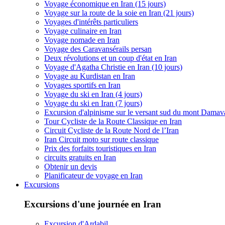
Voyage économique en Iran (15 jours)
Voyage sur la route de la soie en Iran (21 jours)
Voyages d'intérêts particuliers
Voyage culinaire en Iran
Voyage nomade en Iran
Voyage des Caravansérails persan
Deux révolutions et un coup d'état en Iran
Voyage d'Agatha Christie en Iran (10 jours)
Voyage au Kurdistan en Iran
Voyages sportifs en Iran
Voyage du ski en Iran (4 jours)
Voyage du ski en Iran (7 jours)
Excursion d'alpinisme sur le versant sud du mont Dama
Tour Cycliste de la Route Classique en Iran
Circuit Cycliste de la Route Nord de l’Iran
Iran Circuit moto sur route classique
Prix des forfaits touristiques en Iran
circuits gratuits en Iran
Obtenir un devis
Planificateur de voyage en Iran
Excursions
Excursions d'une journée en Iran
Excursion d'Ardabil