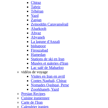
Chiraz
Tabriz
Téhéran
Yazd
Zanjan
Zeinoddin Caravansérail
Abarkooh
Ahvaz
Abyaneh
La lagune d'Anzali
bishapoor
Firouzabad
Hamedan
Stations de ski en Iran
Musées et galeries d'Iran
Lac salé de Maharloo
vidéos de voyage
Visites en Iran en avril
Contes Naghali, Chiraz
Nomades Qashqai, Perse
Zoorkhaneh, Yazd
Persian Recipes
Cuisine iraniennee
Carte de l'Iran
Calendrier iranien