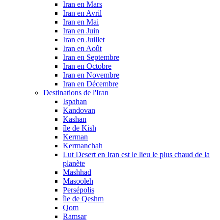
Iran en Mars
Iran en Avril
Iran en Mai
Iran en Juin
Iran en Juillet
Iran en Août
Iran en Septembre
Iran en Octobre
Iran en Novembre
Iran en Décembre
Destinations de l'Iran
Ispahan
Kandovan
Kashan
île de Kish
Kerman
Kermanchah
Lut Desert en Iran est le lieu le plus chaud de la
planète
Mashhad
Masooleh
Persépolis
île de Qeshm
Qom
Ramsar