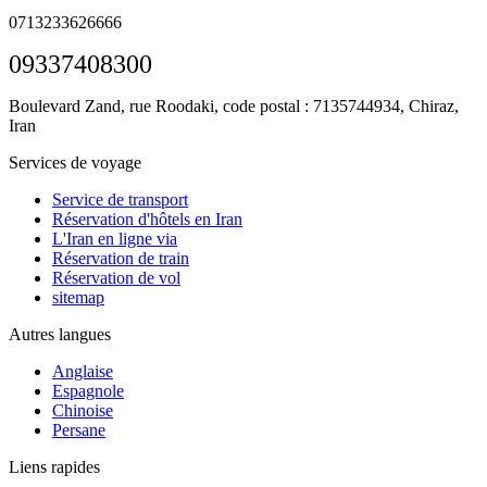
0713233626666
09337408300
Boulevard Zand, rue Roodaki, code postal : 7135744934,
Chiraz,
Iran
Services de voyage
Service de transport
Réservation d'hôtels en Iran
L'Iran en ligne via
Réservation de train
Réservation de vol
sitemap
Autres langues
Anglaise
Espagnole
Chinoise
Persane
Liens rapides