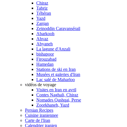
Chiraz
Tabriz
Téhéran
Yazd
Zanjan
Zeinoddin Caravansérail
Abarkooh
Ahvaz
Abyaneh
La lagune d'Anzali
bishapoor
Firouzabad
Hamedan
Stations de ski en Iran
Musées et galeries d'Iran
Lac salé de Maharloo
vidéos de voyage
Visites en Iran en avril
Contes Naghali, Chiraz
Nomades Qashqai, Perse
Zoorkhaneh, Yazd
Persian Recipes
Cuisine iraniennee
Carte de l'Iran
Calendrier iranien