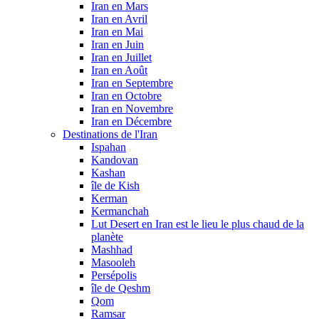
Iran en Mars
Iran en Avril
Iran en Mai
Iran en Juin
Iran en Juillet
Iran en Août
Iran en Septembre
Iran en Octobre
Iran en Novembre
Iran en Décembre
Destinations de l'Iran
Ispahan
Kandovan
Kashan
île de Kish
Kerman
Kermanchah
Lut Desert en Iran est le lieu le plus chaud de la
planète
Mashhad
Masooleh
Persépolis
île de Qeshm
Qom
Ramsar