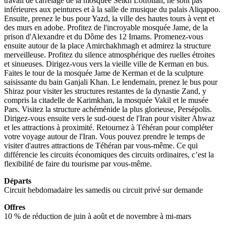
travail de carrelage de la mosquée Seikh Lotfollah, ne sont pas
inférieures aux peintures et à la salle de musique du palais Aliqapoo.
Ensuite, prenez le bus pour Yazd, la ville des hautes tours à vent et
des murs en adobe. Profitez de l'incroyable mosquée Jame, de la
prison d'Alexandre et du Dôme des 12 Imams. Promenez-vous
ensuite autour de la place Amirchakhmagh et admirez la structure
merveilleuse. Profitez du silence atmosphérique des ruelles étroites
et sinueuses. Dirigez-vous vers la vieille ville de Kerman en bus.
Faites le tour de la mosquée Jame de Kerman et de la sculpture
saisissante du bain Ganjali Khan. Le lendemain, prenez le bus pour
Shiraz pour visiter les structures restantes de la dynastie Zand, y
compris la citadelle de Karimkhan, la mosquée Vakil et le musée
Pars. Visitez la structure achéménide la plus glorieuse, Persépolis.
Dirigez-vous ensuite vers le sud-ouest de l'Iran pour visiter Ahwaz
et les attractions à proximité. Retournez à Téhéran pour compléter
votre voyage autour de l'Iran. Vous pouvez prendre le temps de
visiter d'autres attractions de Téhéran par vous-même. Ce qui
différencie les circuits économiques des circuits ordinaires, c’est la
flexibilité de faire du tourisme par vous-même.
Départs
Circuit hebdomadaire les samedis ou circuit privé sur demande
Offres
10 % de réduction de juin à août et de novembre à mi-mars