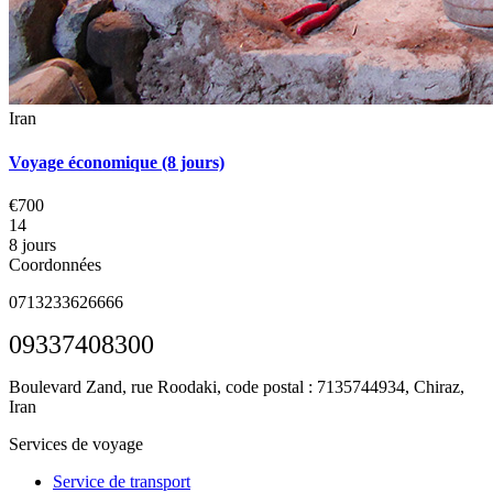
Iran
Voyage économique (8 jours)
€700
14
8 jours
Coordonnées
0713233626666
09337408300
Boulevard Zand, rue Roodaki, code postal : 7135744934,
Chiraz,
Iran
Services de voyage
Service de transport