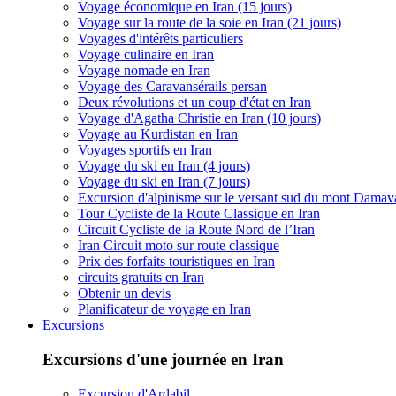
Voyage économique en Iran (15 jours)
Voyage sur la route de la soie en Iran (21 jours)
Voyages d'intérêts particuliers
Voyage culinaire en Iran
Voyage nomade en Iran
Voyage des Caravansérails persan
Deux révolutions et un coup d'état en Iran
Voyage d'Agatha Christie en Iran (10 jours)
Voyage au Kurdistan en Iran
Voyages sportifs en Iran
Voyage du ski en Iran (4 jours)
Voyage du ski en Iran (7 jours)
Excursion d'alpinisme sur le versant sud du mont Dama
Tour Cycliste de la Route Classique en Iran
Circuit Cycliste de la Route Nord de l’Iran
Iran Circuit moto sur route classique
Prix des forfaits touristiques en Iran
circuits gratuits en Iran
Obtenir un devis
Planificateur de voyage en Iran
Excursions
Excursions d'une journée en Iran
Excursion d'Ardabil