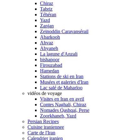
Chiraz
Tabriz
Téhéran
Yazd
Zanjan
Zeinoddin Caravansérail
Abarkooh
Ahvaz
Abyaneh
La lagune d'Anzali
bishapoor
Firouzabad
Hamedan
Stations de ski en Iran
Musées et galeries d'Iran
Lac salé de Maharloo
vidéos de voyage
Visites en Iran en avril
Contes Naghali, Chiraz
Nomades Qashqai, Perse
Zoorkhaneh, Yazd
Persian Recipes
Cuisine iraniennee
Carte de l'Iran
Calendrier iranien