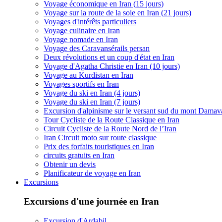
Voyage économique en Iran (15 jours)
Voyage sur la route de la soie en Iran (21 jours)
Voyages d'intérêts particuliers
Voyage culinaire en Iran
Voyage nomade en Iran
Voyage des Caravansérails persan
Deux révolutions et un coup d'état en Iran
Voyage d'Agatha Christie en Iran (10 jours)
Voyage au Kurdistan en Iran
Voyages sportifs en Iran
Voyage du ski en Iran (4 jours)
Voyage du ski en Iran (7 jours)
Excursion d'alpinisme sur le versant sud du mont Dama
Tour Cycliste de la Route Classique en Iran
Circuit Cycliste de la Route Nord de l’Iran
Iran Circuit moto sur route classique
Prix des forfaits touristiques en Iran
circuits gratuits en Iran
Obtenir un devis
Planificateur de voyage en Iran
Excursions
Excursions d'une journée en Iran
Excursion d'Ardabil