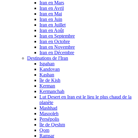
Iran en Mars
Iran en Avril
Iran en Mai
Iran en Juin
Iran en Juillet
Iran en Août
Iran en Septembre
Iran en Octobre
Iran en Novembre
Iran en Décembre
Destinations de l'Iran
Ispahan
Kandovan
Kashan
île de Kish
Kerman
Kermanchah
Lut Desert en Iran est le lieu le plus chaud de la
planète
Mashhad
Masooleh
Persépolis
île de Qeshm
Qom
Ramsar