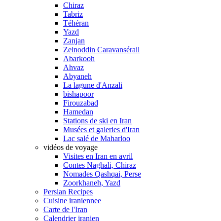
Chiraz
Tabriz
Téhéran
Yazd
Zanjan
Zeinoddin Caravansérail
Abarkooh
Ahvaz
Abyaneh
La lagune d'Anzali
bishapoor
Firouzabad
Hamedan
Stations de ski en Iran
Musées et galeries d'Iran
Lac salé de Maharloo
vidéos de voyage
Visites en Iran en avril
Contes Naghali, Chiraz
Nomades Qashqai, Perse
Zoorkhaneh, Yazd
Persian Recipes
Cuisine iraniennee
Carte de l'Iran
Calendrier iranien