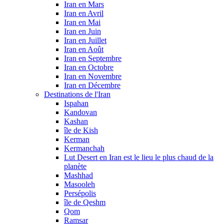
Iran en Mars
Iran en Avril
Iran en Mai
Iran en Juin
Iran en Juillet
Iran en Août
Iran en Septembre
Iran en Octobre
Iran en Novembre
Iran en Décembre
Destinations de l'Iran
Ispahan
Kandovan
Kashan
île de Kish
Kerman
Kermanchah
Lut Desert en Iran est le lieu le plus chaud de la
planète
Mashhad
Masooleh
Persépolis
île de Qeshm
Qom
Ramsar