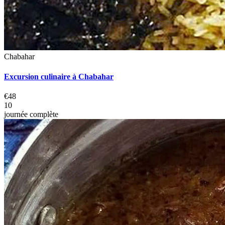
Chabahar
Excursion culinaire à Chabahar
€48
10
journée complète