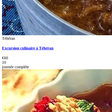
Téhéran
Excursion culinaire à Téhéran
€60
10
journée complète