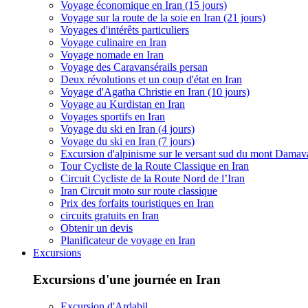
Voyage économique en Iran (15 jours)
Voyage sur la route de la soie en Iran (21 jours)
Voyages d'intérêts particuliers
Voyage culinaire en Iran
Voyage nomade en Iran
Voyage des Caravansérails persan
Deux révolutions et un coup d'état en Iran
Voyage d'Agatha Christie en Iran (10 jours)
Voyage au Kurdistan en Iran
Voyages sportifs en Iran
Voyage du ski en Iran (4 jours)
Voyage du ski en Iran (7 jours)
Excursion d'alpinisme sur le versant sud du mont Dama
Tour Cycliste de la Route Classique en Iran
Circuit Cycliste de la Route Nord de l’Iran
Iran Circuit moto sur route classique
Prix des forfaits touristiques en Iran
circuits gratuits en Iran
Obtenir un devis
Planificateur de voyage en Iran
Excursions
Excursions d'une journée en Iran
Excursion d'Ardabil