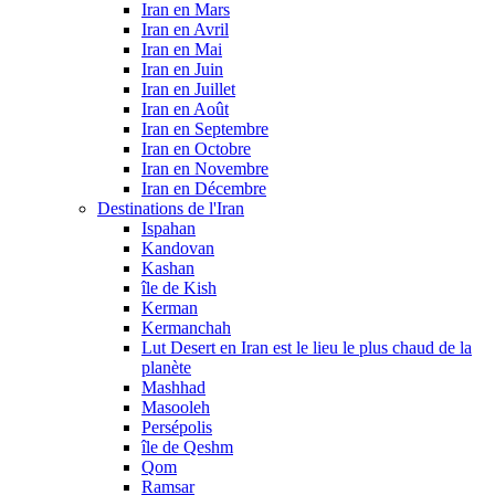
Iran en Mars
Iran en Avril
Iran en Mai
Iran en Juin
Iran en Juillet
Iran en Août
Iran en Septembre
Iran en Octobre
Iran en Novembre
Iran en Décembre
Destinations de l'Iran
Ispahan
Kandovan
Kashan
île de Kish
Kerman
Kermanchah
Lut Desert en Iran est le lieu le plus chaud de la
planète
Mashhad
Masooleh
Persépolis
île de Qeshm
Qom
Ramsar