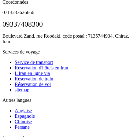
Coordonnées
0713233626666
09337408300
Boulevard Zand, rue Roodaki, code postal : 7135744934,
Chiraz,
Iran
Services de voyage
Service de transport
Réservation d'hôtels en Iran
L'Iran en ligne via
Réservation de train
Réservation de vol
sitemap
Autres langues
Anglaise
Espagnole
Chinoise
Persane