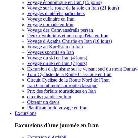
Voyage économique en Iran (15 jours)
Voyage sur la route de la soie en Iran (21 jours)
Voyages d'intérêts particuliers
Voyage culinaire en Iran
Voyage nomade en Iran
Voyage des Caravansérails persan
Deux révolutions et un coup d'état en Iran
Voyage d'Agatha Christie en Iran (10 jours)
Voyage au Kurdistan en Iran
Voyages sportifs en Iran
Voyage du ski en Iran (4 jours)
Voyage du ski en Iran (7 jours)
Excursion d'alpinisme sur le versant sud du mont Dama
Tour Cycliste de la Route Classique en Iran
Circuit Cycliste de la Route Nord de l’Iran
Iran Circuit moto sur route classique
Prix des forfaits touristiques en Iran
circuits gratuits en Iran
Obtenir un devis
Planificateur de voyage en Iran
Excursions
Excursions d'une journée en Iran
Excursion d'Ardabil