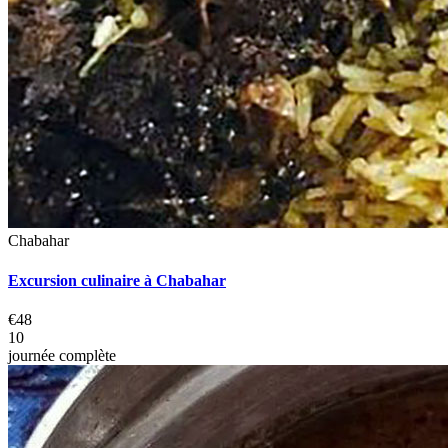
Chabahar
Excursion culinaire à Chabahar
€48
10
journée complète