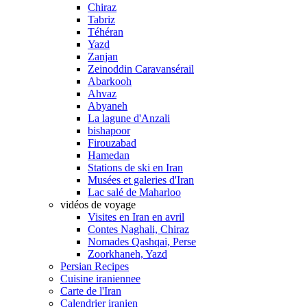
Chiraz
Tabriz
Téhéran
Yazd
Zanjan
Zeinoddin Caravansérail
Abarkooh
Ahvaz
Abyaneh
La lagune d'Anzali
bishapoor
Firouzabad
Hamedan
Stations de ski en Iran
Musées et galeries d'Iran
Lac salé de Maharloo
vidéos de voyage
Visites en Iran en avril
Contes Naghali, Chiraz
Nomades Qashqai, Perse
Zoorkhaneh, Yazd
Persian Recipes
Cuisine iraniennee
Carte de l'Iran
Calendrier iranien