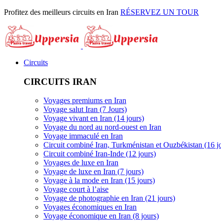
Profitez des meilleurs circuits en Iran
RÉSERVEZ UN TOUR
Circuits
CIRCUITS IRAN
Voyages premiums en Iran
Voyage salut Iran (7 Jours)
Voyage vivant en Iran (14 jours)
Voyage du nord au nord-ouest en Iran
Voyage immaculé en Iran
Circuit combiné Iran, Turkménistan et Ouzbékistan (16 j
Circuit combiné Iran-Inde (12 jours)
Voyages de luxe en Iran
Voyage de luxe en Iran (7 jours)
Voyage à la mode en Iran (15 jours)
Voyage court à l’aise
Voyage de photographie en Iran (21 jours)
Voyages économiques en Iran
Voyage économique en Iran (8 jours)