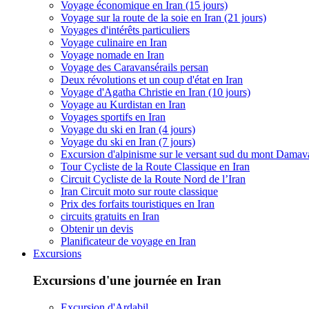
Voyage économique en Iran (15 jours)
Voyage sur la route de la soie en Iran (21 jours)
Voyages d'intérêts particuliers
Voyage culinaire en Iran
Voyage nomade en Iran
Voyage des Caravansérails persan
Deux révolutions et un coup d'état en Iran
Voyage d'Agatha Christie en Iran (10 jours)
Voyage au Kurdistan en Iran
Voyages sportifs en Iran
Voyage du ski en Iran (4 jours)
Voyage du ski en Iran (7 jours)
Excursion d'alpinisme sur le versant sud du mont Dama
Tour Cycliste de la Route Classique en Iran
Circuit Cycliste de la Route Nord de l’Iran
Iran Circuit moto sur route classique
Prix des forfaits touristiques en Iran
circuits gratuits en Iran
Obtenir un devis
Planificateur de voyage en Iran
Excursions
Excursions d'une journée en Iran
Excursion d'Ardabil