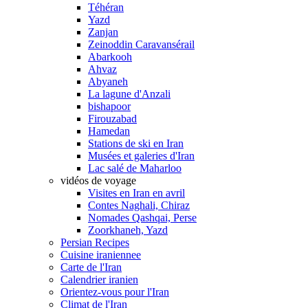
Téhéran
Yazd
Zanjan
Zeinoddin Caravansérail
Abarkooh
Ahvaz
Abyaneh
La lagune d'Anzali
bishapoor
Firouzabad
Hamedan
Stations de ski en Iran
Musées et galeries d'Iran
Lac salé de Maharloo
vidéos de voyage
Visites en Iran en avril
Contes Naghali, Chiraz
Nomades Qashqai, Perse
Zoorkhaneh, Yazd
Persian Recipes
Cuisine iraniennee
Carte de l'Iran
Calendrier iranien
Orientez-vous pour l'Iran
Climat de l'Iran