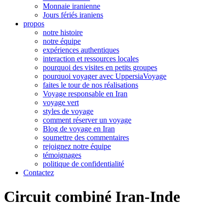
Monnaie iranienne
Jours fériés iraniens
propos
notre histoire
notre équipe
expériences authentiques
interaction et ressources locales
pourquoi des visites en petits groupes
pourquoi voyager avec UppersiaVoyage
faites le tour de nos réalisations
Voyage responsable en Iran
voyage vert
styles de voyage
comment réserver un voyage
Blog de voyage en Iran
soumettre des commentaires
rejoignez notre équipe
témoignages
politique de confidentialité
Contactez
Circuit combiné Iran-Inde