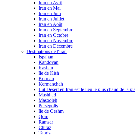
Iran en Avril
Iran en Mai
Iran en Juin
Iran en Juillet
Iran en Août
Iran en Septembre
Iran en Octobre
Iran en Novembre
Iran en Décembre
Destinations de l'Iran
Ispahan
Kandovan
Kashan
île de Kish
Kerman
Kermanchah
Lut Desert en Iran est le lieu le plus chaud de la pl
Mashhad
Masooleh
Persépolis
île de Qeshm
Qom
Ramsar
Chiraz
Tabriz