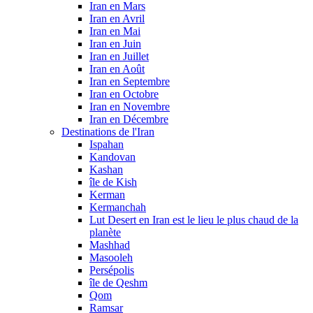
Iran en Mars
Iran en Avril
Iran en Mai
Iran en Juin
Iran en Juillet
Iran en Août
Iran en Septembre
Iran en Octobre
Iran en Novembre
Iran en Décembre
Destinations de l'Iran
Ispahan
Kandovan
Kashan
île de Kish
Kerman
Kermanchah
Lut Desert en Iran est le lieu le plus chaud de la
planète
Mashhad
Masooleh
Persépolis
île de Qeshm
Qom
Ramsar