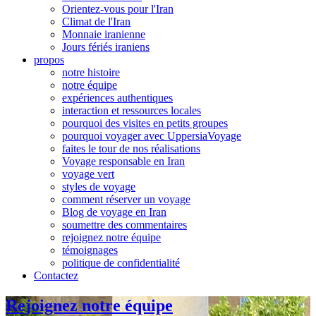
Orientez-vous pour l'Iran
Climat de l'Iran
Monnaie iranienne
Jours fériés iraniens
propos
notre histoire
notre équipe
expériences authentiques
interaction et ressources locales
pourquoi des visites en petits groupes
pourquoi voyager avec UppersiaVoyage
faites le tour de nos réalisations
Voyage responsable en Iran
voyage vert
styles de voyage
comment réserver un voyage
Blog de voyage en Iran
soumettre des commentaires
rejoignez notre équipe
témoignages
politique de confidentialité
Contactez
Rejoignez notre équipe