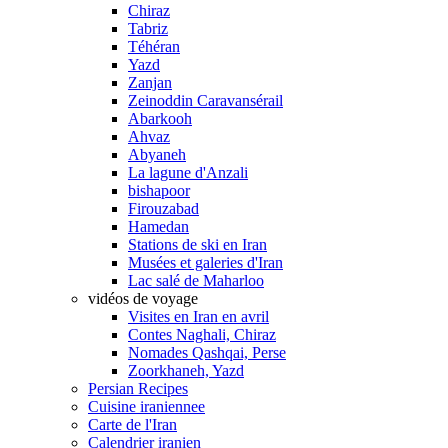
Chiraz
Tabriz
Téhéran
Yazd
Zanjan
Zeinoddin Caravansérail
Abarkooh
Ahvaz
Abyaneh
La lagune d'Anzali
bishapoor
Firouzabad
Hamedan
Stations de ski en Iran
Musées et galeries d'Iran
Lac salé de Maharloo
vidéos de voyage
Visites en Iran en avril
Contes Naghali, Chiraz
Nomades Qashqai, Perse
Zoorkhaneh, Yazd
Persian Recipes
Cuisine iraniennee
Carte de l'Iran
Calendrier iranien