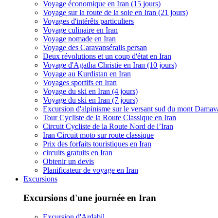
Voyage économique en Iran (15 jours)
Voyage sur la route de la soie en Iran (21 jours)
Voyages d'intérêts particuliers
Voyage culinaire en Iran
Voyage nomade en Iran
Voyage des Caravansérails persan
Deux révolutions et un coup d'état en Iran
Voyage d'Agatha Christie en Iran (10 jours)
Voyage au Kurdistan en Iran
Voyages sportifs en Iran
Voyage du ski en Iran (4 jours)
Voyage du ski en Iran (7 jours)
Excursion d'alpinisme sur le versant sud du mont Dama
Tour Cycliste de la Route Classique en Iran
Circuit Cycliste de la Route Nord de l’Iran
Iran Circuit moto sur route classique
Prix des forfaits touristiques en Iran
circuits gratuits en Iran
Obtenir un devis
Planificateur de voyage en Iran
Excursions
Excursions d'une journée en Iran
Excursion d'Ardabil