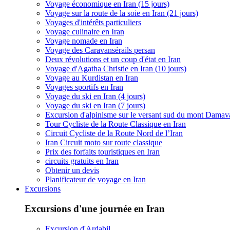
Voyage économique en Iran (15 jours)
Voyage sur la route de la soie en Iran (21 jours)
Voyages d'intérêts particuliers
Voyage culinaire en Iran
Voyage nomade en Iran
Voyage des Caravansérails persan
Deux révolutions et un coup d'état en Iran
Voyage d'Agatha Christie en Iran (10 jours)
Voyage au Kurdistan en Iran
Voyages sportifs en Iran
Voyage du ski en Iran (4 jours)
Voyage du ski en Iran (7 jours)
Excursion d'alpinisme sur le versant sud du mont Dama
Tour Cycliste de la Route Classique en Iran
Circuit Cycliste de la Route Nord de l’Iran
Iran Circuit moto sur route classique
Prix des forfaits touristiques en Iran
circuits gratuits en Iran
Obtenir un devis
Planificateur de voyage en Iran
Excursions
Excursions d'une journée en Iran
Excursion d'Ardabil