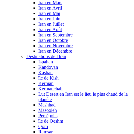
Iran en Mars
Iran en Avril
Iran en Mai
Iran en Juin
Iran en Juillet
Iran en Août
Iran en Septembre
Iran en Octobre
Iran en Novembre
Iran en Décembre
Destinations de l'Iran
Ispahan
Kandovan
Kashan
île de Kish
Kerman
Kermanchah
Lut Desert en Iran est le lieu le plus chaud de la
planète
Mashhad
Masooleh
Persépolis
île de Qeshm
Qom
Ramsar