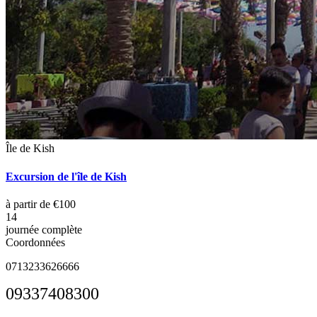
Île de Kish
Excursion de l'île de Kish
à partir de €100
14
journée complète
Coordonnées
0713233626666
09337408300