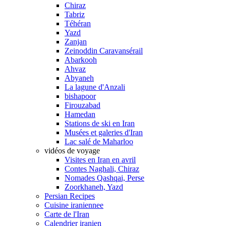
Chiraz
Tabriz
Téhéran
Yazd
Zanjan
Zeinoddin Caravansérail
Abarkooh
Ahvaz
Abyaneh
La lagune d'Anzali
bishapoor
Firouzabad
Hamedan
Stations de ski en Iran
Musées et galeries d'Iran
Lac salé de Maharloo
vidéos de voyage
Visites en Iran en avril
Contes Naghali, Chiraz
Nomades Qashqai, Perse
Zoorkhaneh, Yazd
Persian Recipes
Cuisine iraniennee
Carte de l'Iran
Calendrier iranien